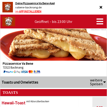
Deine Pizzaservice Va Bene-App!
vabene-backnang.de
>> APP INSTALLIEREN
Geöffnet - bis 23:00 Uhr
Pizzaservice Va Bene
71522 Backnang
weitere
Toasts und Omelettes
Speisen
TOASTS
mit Käse überbacken
Hawaii-Toast