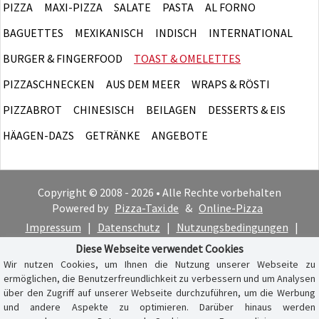
PIZZA
MAXI-PIZZA
SALATE
PASTA
AL FORNO
BAGUETTES
MEXIKANISCH
INDISCH
INTERNATIONAL
BURGER & FINGERFOOD
TOAST & OMELETTES
PIZZASCHNECKEN
AUS DEM MEER
WRAPS & RÖSTI
PIZZABROT
CHINESISCH
BEILAGEN
DESSERTS & EIS
HÄAGEN-DAZS
GETRÄNKE
ANGEBOTE
Copyright © 2008 - 2026 • Alle Rechte vorbehalten
Powered by
Pizza-Taxi.de
&
Online-Pizza
Impressum
|
Datenschutz
|
Nutzungsbedingungen
|
Cookie-Hinweis
Diese Webseite verwendet Cookies
Wir nutzen Cookies, um Ihnen die Nutzung unserer Webseite zu
ermöglichen, die Benutzerfreundlichkeit zu verbessern und um Analysen
über den Zugriff auf unserer Webseite durchzuführen, um die Werbung
und andere Aspekte zu optimieren. Darüber hinaus werden