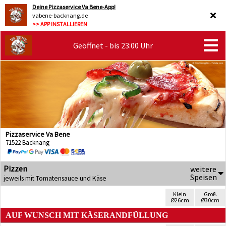
Deine Pizzaservice Va Bene-App!
vabene-backnang.de
>> APP INSTALLIEREN
Geöffnet - bis 23:00 Uhr
Pizzaservice Va Bene
71522 Backnang
Pizzen
weitere
Speisen
jeweils mit Tomatensauce und Käse
Klein
Groß
Ø26cm
Ø30cm
AUF WUNSCH MIT KÄSERANDFÜLLUNG