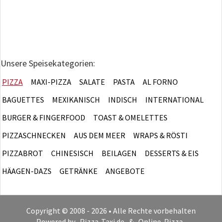
Unsere Speisekategorien:
PIZZA
MAXI-PIZZA
SALATE
PASTA
AL FORNO
BAGUETTES
MEXIKANISCH
INDISCH
INTERNATIONAL
BURGER & FINGERFOOD
TOAST & OMELETTES
PIZZASCHNECKEN
AUS DEM MEER
WRAPS & RÖSTI
PIZZABROT
CHINESISCH
BEILAGEN
DESSERTS & EIS
HÄAGEN-DAZS
GETRÄNKE
ANGEBOTE
Copyright © 2008 - 2026 • Alle Rechte vorbehalten
Powered by
Pizza-Taxi.de
&
Online-Pizza