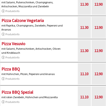
mit Salami, Putenschinken, Champignons,
11.30
12.90
Artischocken, Mozzarella und Zwiebeln
Produktinfo
Pizza Calzone Vegetaria
mit Paprika, Champignons, Zwiebeln, Peperoni und
11.30
12.90
Ananas
Produktinfo
Pizza Vesuvio
mit Salami, Putenschinken, Artischocken, Oliven
11.30
12.90
und Knoblauch
Produktinfo
Pizza BBQ
11.10
12.90
mit Hühnchen, Pilzen, Peperoni und Ananas
Produktinfo
Pizza BBQ Spezial
11.10
12.90
mit roten Zwiebeln, Hühnchen und Mozzarella
Produktinfo